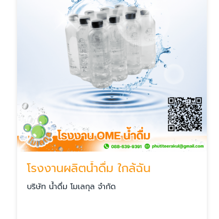
โรงงานผลิตน้ำดื่ม ใกล้ฉัน
บริษัท น้ำดื่ม โมเลกุล จำกัด