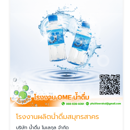
โรงงานผลิตน้ำดื่มสมุทรสาคร
บริษัท น้ำดื่ม โมเลกุล จำกัด